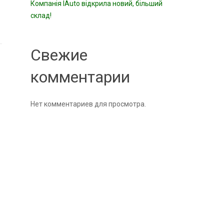
Компанія IAuto відкрила новий, більший
склад!
Свежие
комментарии
Нет комментариев для просмотра.
o