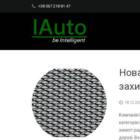
+38 067 218 81 47
Нова
захи
18.12.20
Компанія 
категорія 
захист ра
дорозі. В