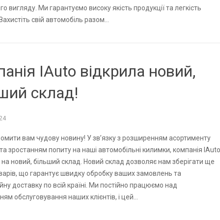
го вигляду. Ми гарантуємо високу якість продукції та легкість
Захистіть свій автомобіль разом…
анія IAuto відкрила новий,
ший склад!
24
домити вам чудову новину! У зв’язку з розширенням асортименту
 та зростанням попиту на наші автомобільні килимки, компанія IAut
 на новий, більший склад. Новий склад дозволяє нам зберігати ще
варів, що гарантує швидку обробку ваших замовлень та
йну доставку по всій країні. Ми постійно працюємо над
ям обслуговування наших клієнтів, і цей…