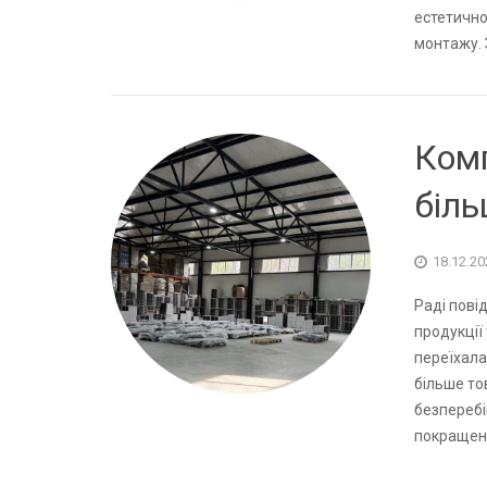
естетично
монтажу. 
Комп
біль
18.12.20
Раді пові
продукції
переїхала
більше то
безперебі
покращенн