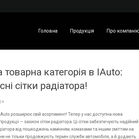
Головна
Продукція
Про компані
 товарна категорія в IAuto:
сні сітки радіатора!
24
IAuto розширює свій асортимент! Тепер у нас доступна нова
продукції — захисні сітки радіатора. Ці сітки забезпечують надійний
діатора від пошкоджень камінням, комахами та іншим сміттям на
они не тільки продовжують термін служби автомобіля, а й додають