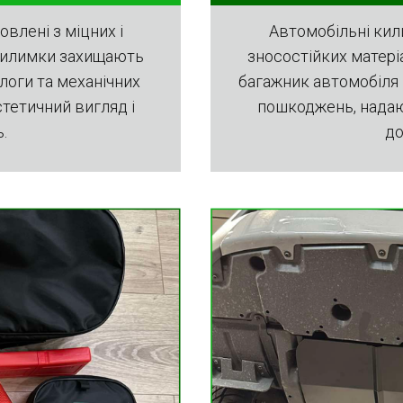
влені з міцних і
Автомобільні кил
 килимки захищають
зносостійких матері
логи та механічних
багажник автомобіля 
тетичний вигляд і
пошкоджень, надаю
.
до