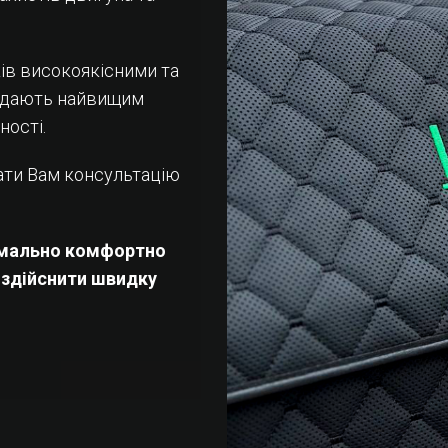
ів високоякісними та
відають найвищим
ності.
ати Вам консультацію
имально комфортно
а здійснити швидку