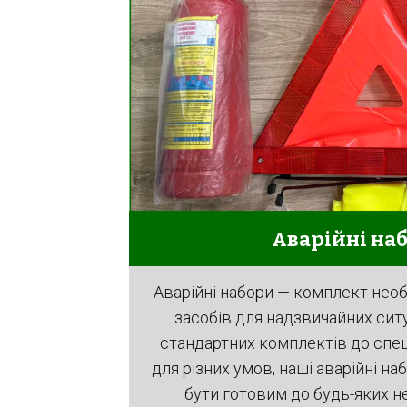
Аварiйнi на
Аварійні набори — комплект необх
засобів для надзвичайних ситуа
стандартних комплектів до спец
для різних умов, наші аварійні 
бути готовим до будь-яких 