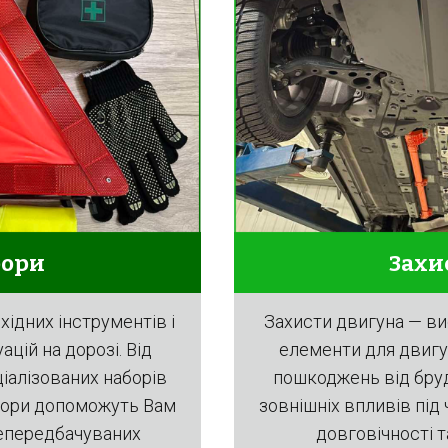
Захи
бори
Захисти двигуна — ви
ідних інструментів і
елементи для двигу
цій на дорозі. Від
пошкоджень від бруд
іалізованих наборів
зовнішніх впливів під
набори допоможуть Вам
довговічності т
непередбачуваних