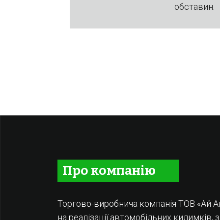
обставин.
Про компанію
Торгово-виробнича компанія ТОВ «Ай А
на реалізації автомобільних килимків, 