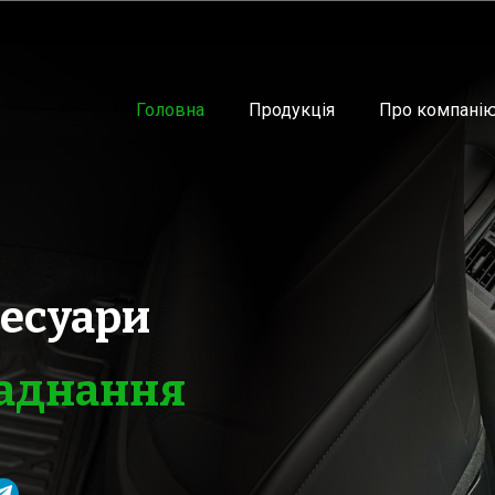
Головна
Продукція
Про компані
сесуари
ладнання